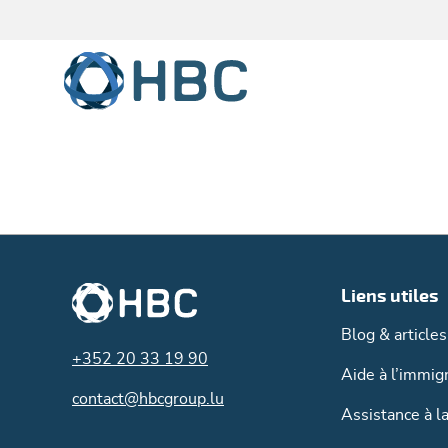
Passer au contenu principal
Liens utiles
Blog & article
+352 20 33 19 90
Aide à l’immig
contact@hbcgroup.lu
Assistance à l